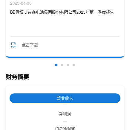
2025-03-28
BB贝博艾弗森电池集团股份有限公司2024年年度报告摘要
点击下载
财务摘要
营业收入
净利润
归母净利润