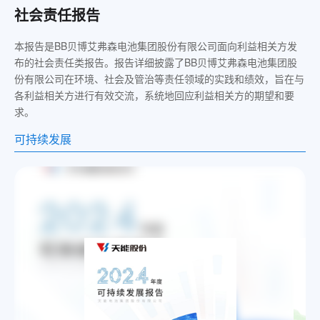
社会责任报告
本报告是BB贝博艾弗森电池集团股份有限公司面向利益相关方发
布的社会责任类报告。报告详细披露了BB贝博艾弗森电池集团股
份有限公司在环境、社会及管治等责任领域的实践和绩效，旨在与
各利益相关方进行有效交流，系统地回应利益相关方的期望和要
求。
可持续发展