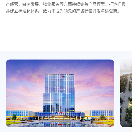
产经营、链创发展、物业服务等方面持续完善产品模型、打造样板
位于湖州太湖新区核心区，是湖州融入长三角的龙头项目，总建设
位于湖州长兴县煤山镇，项目总建设用地 207 亩，总建筑面积 11
项目由位于杭州余杭区浙大校友总部园项目和位于西湖区云谷小镇
并建立标准化体系，致力于成为领先的产城建设开发与运营商。
用地约 248亩，总建筑面积约 50 万平方米。项目包括BB贝博艾弗
万方。以BB贝博艾弗森主产业进驻园区为先导，通过产业地产模
的谷尚产业园项目构成。其中浙大校友总部园项目总建筑面积约为
森集团全球总部中心、新能源创新中心、商务中心、人才中心、专
式运作，建立投资基金，赋能科技型项目，打造集约化、生态化、
4.37 万方、谷尚产业园项目总建筑面积约 18.7 万方。项目通过全
家生活区等。
数字化新型产业园。
链覆盖、建立人才深挖井，打造BB贝博艾弗森总部高人才产业集
聚地。