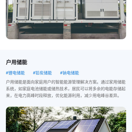
户用储能
#锂电储能
#铅炭储能
#钠电储能
户用储能是面向家庭用户的智能能源管理解决方案。通过家用储能
系统，如家庭电池储能或储热技术，居民可以将多余的电能存储起
来，在电力高峰时段释放，优化能源利用，减少用电峰谷差异。