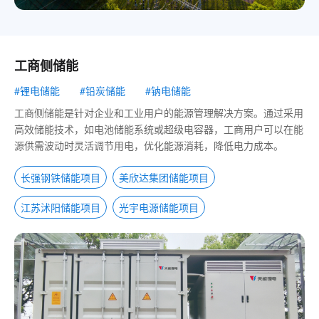
工商侧储能
#锂电储能
#铅炭储能
#钠电储能
工商侧储能是针对企业和工业用户的能源管理解决方案。通过采用
高效储能技术，如电池储能系统或超级电容器，工商用户可以在能
源供需波动时灵活调节用电，优化能源消耗，降低电力成本。
长强钢铁储能项目
美欣达集团储能项目
江苏沭阳储能项目
光宇电源储能项目