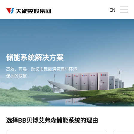
EN
储能系统解决方案
高效、可靠，助您实现能源管理与环境
保护的双赢
选择BB贝博艾弗森储能系统的理由