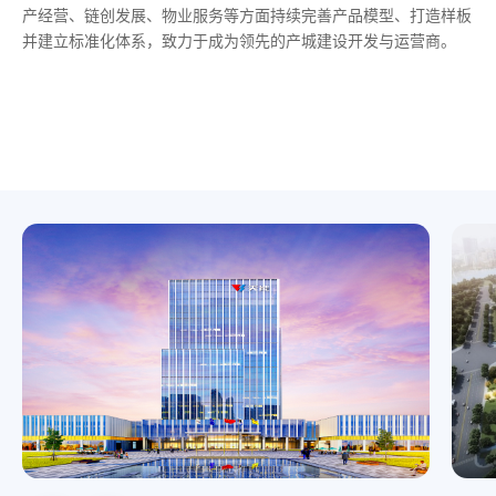
产经营、链创发展、物业服务等方面持续完善产品模型、打造样板
位于湖州太湖新区核心区，是湖州融入长三角的龙头项目，总建设
位于湖州长兴县煤山镇，项目总建设用地 207 亩，总建筑面积 11
项目由位于杭州余杭区浙大校友总部园项目和位于西湖区云谷小镇
并建立标准化体系，致力于成为领先的产城建设开发与运营商。
用地约 248亩，总建筑面积约 50 万平方米。项目包括BB贝博艾弗
万方。以BB贝博艾弗森主产业进驻园区为先导，通过产业地产模
的谷尚产业园项目构成。其中浙大校友总部园项目总建筑面积约为
森集团全球总部中心、新能源创新中心、商务中心、人才中心、专
式运作，建立投资基金，赋能科技型项目，打造集约化、生态化、
4.37 万方、谷尚产业园项目总建筑面积约 18.7 万方。项目通过全
家生活区等。
数字化新型产业园。
链覆盖、建立人才深挖井，打造BB贝博艾弗森总部高人才产业集
聚地。