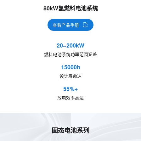
80kW氢燃料电池系统
查看产品手册
20~200kW
燃料电池系统功率范围涵盖
15000h
设计寿命达
55%+
放电效率高达
固态电池系列