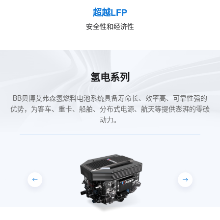
超越LFP
安全性和经济性
氢电系列
BB贝博艾弗森氢燃料电池系统具备寿命长、效率高、可靠性强的
优势，为客车、重卡、船舶、分布式电源、航天等提供澎湃的零碳
动力。