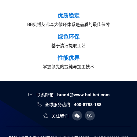
优质稳定
BB贝博艾弗森大循环体系是品质的最佳保障
绿色环保
基于清洁提取工艺
性能优异
掌握领先的提纯与加工技术
联系邮箱
brand@www.ballbet.com
全球服务热线
400-8788-188
关注我们