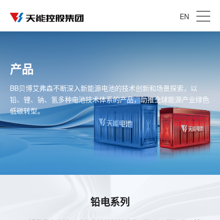
EN
产品
BB贝博艾弗森不断深入新能源电池的技术创新和场景探索，以
铅、锂、钠、氢多种电池技术体系的产品，助推全球能源产业绿色
低碳转型。
铅电系列