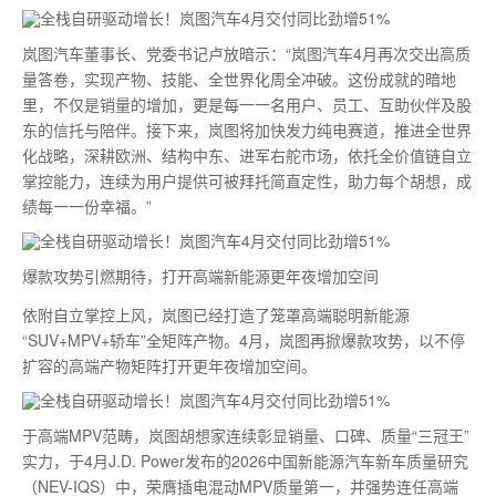
岚图汽车董事长、党委书记卢放暗示：“岚图汽车4月再次交出高质
量答卷，实现产物、技能、全世界化周全冲破。这份成就的暗地
里，不仅是销量的增加，更是每一一名用户、员工、互助伙伴及股
东的信托与陪伴。接下来，岚图将加快发力纯电赛道，推进全世界
化战略，深耕欧洲、结构中东、进军右舵市场，依托全价值链自立
掌控能力，连续为用户提供可被拜托简直定性，助力每个胡想，成
绩每一一份幸福。”
爆款攻势引燃期待，打开高端新能源更年夜增加空间
依附自立掌控上风，岚图已经打造了笼罩高端聪明新能源
“SUV+MPV+轿车”全矩阵产物。4月，岚图再掀爆款攻势，以不停
扩容的高端产物矩阵打开更年夜增加空间。
于高端MPV范畴，岚图胡想家连续彰显销量、口碑、质量“三冠王”
实力，于4月J.D. Power发布的2026中国新能源汽车新车质量研究
（NEV-IQS）中，荣膺插电混动MPV质量第一，并强势连任高端