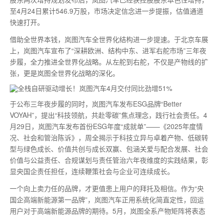
至4月24日累计546.9万股，市场决定信念进一步提振，估值通道
快速打开。
借助全世界本钱，岚图汽车全世界化结构进一步提速。于北京车展
上，岚图汽车宣布了“深耕欧洲、结构中东、进军右舵市场”三年夜
步履，全力推进全世界化战略。从左舵到右舵，不仅是产物线的扩
张，更是岚图全世界化战略的深化。
于公布三年夜步履的同时，岚图汽车发布ESG品牌“Better
VOYAH”，提出“科技领航，共赴零碳”焦点理念，践行社会责任。4
月29日，岚图汽车发布首份ESG年度“成就单”——《2025年度情
况、社会和管治陈诉》，周全揭示于科技立异与卓着产物、低碳转
型与绿色成长、价值共创与成长双赢、包涵关爱与配合发展、社会
价值与公益责任、合规谋划与责任管治六年夜维度的实践结果，彰
显央国企责任担任，连续鞭策社会与企业可连续成长。
一个向上卖力任的品牌，才更值患上用户的拜托及相信。作为“央
国企高端新能源第一品牌”，岚图汽车正用系统化简直定性，回运
用户对于高端新能源品牌的期待。5月，岚图全系产物矩阵将表态