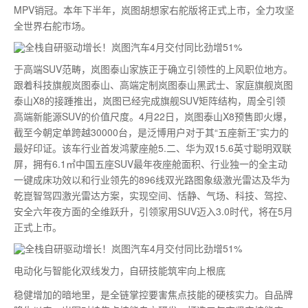
MPV销冠。本年下半年，岚图胡想家右舵版将正式上市，全力攻坚
全世界右舵市场。
于高端SUV范畴，岚图泰山家族正于确立引领性的上风职位地方。
跟着科技旗舰岚图泰山、高端定制岚图泰山黑武士、家庭旗舰岚图
泰山X8的接踵推出，岚图已经完成旗舰SUV矩阵结构，周全引领
高端新能源SUV的价值尺度。4月22日，岚图泰山X8预售即火爆，
截至今朝定单跨越30000台，是泛博用户对于其“五座新王”实力的
最好印证。该车行业首发鸿蒙座舱5.二、华为双15.6英寸聪明双联
屏，拥有6.1㎡中国五座SUV最年夜座舱面积、行业独一的全主动
一键成床功效以和行业领先的896线双光路图象级激光雷达及华为
乾崑智驾四激光雷达方案，实现空间、恬静、气场、科技、驾控、
安全六年夜方面的全维跃升，引领家用SUV迈入3.0时代，将在5月
正式上市。
电动化与智能化双线发力，自研技能筑牢向上根底
稳健增加的暗地里，是全链掌控要害焦点技能的硬核实力。自品牌