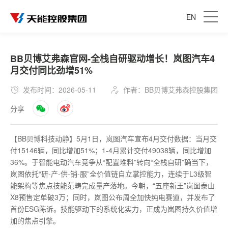
EN
BB贝博艾弗森官网-全栈自研驱动增长！岚图汽车4
月交付同比劲增51%
发布时间：2026-05-11
作者：BB贝博艾弗森控股集团
分享
【BB贝博科技动静】5月1日，岚图汽车宣布4月交付数据：当月交
付15146辆，同比增加51%；1-4月累计交付49038辆，同比增加
36%。于智能电动汽车竞争从“配置堆料”转向“全栈自研”确当下，
岚图依托“研-产-供-销-服”全价值链自立掌控能力，连续于L3级智
能架构等焦点技能范畴完成量产落地。今朝，“五座新王”岚图泰山
X8预售定单破3万；同时，岚图公布周全加快纯电赛道，并发布了
首份ESG陈诉。技能驱动下的系统化实力，正成为岚图持久价值增
加的焦点引擎。