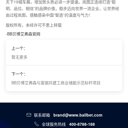
天下19城车展，增加势头势必进一步提速。岚图正连续打造“聪
明、品位、相信”的品牌价值，稳步迈向世界一流企业，让世界经
由过程岚图，感触感染中国“智造”的温度与气力！
版权所有，未经许可不患上转载
-BB贝博艾弗森官网
上一个：
暂无更多
下一个：
BB贝博艾弗森与富钢共建工商业储能示范标杆项目
联系邮箱
brand@www.ballbet.com
全球服务热线
400-8788-188