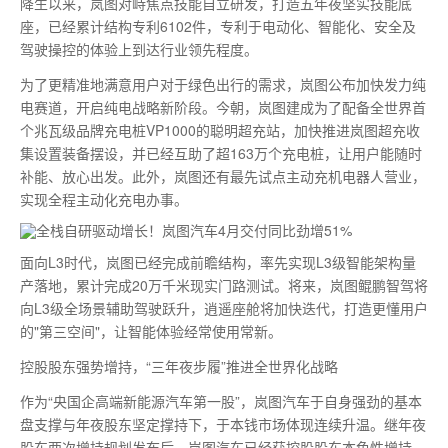
降生以来，岚图对峙焦点技能自立研发，打造五年夜坚实技能底
座，已经累计结构专利6102件，专利于电动化、智能化、安全及
驾驶操控的体验上到达行业领先程度。
为了更精准地满意用户对于绿色出行的需求，岚图公布加快发力纯
电赛道，开启纯电战略新阶段。今朝，岚图建成为了配备全世界首
个兆瓦级品牌充电桩VP1000的聪明超充站，加快推进岚图超充收
集设置装备摆设，并已经互助了超163万个充电桩，让用户能随时
补能、放心出发。此外，岚图还有最先试点主动充机电器人营业，
实现全程主动化充电办事。
面向L3时代，岚图已经完成前瞻结构，率先实现L3级智能架构量
产落地，累计完成20万千米现实门路测试。将来，岚图鲲鹏智驾将
向L3级全场景辅助驾驶跃升，逍遥座舱将加快迭代，打造更懂用户
的"第三空间"，让智能体验经常使用常新。
控股股东强势增持，“三年夜步履”推进全世界化战略
作为“央国企高端新能源汽车第一股”，岚图汽车于自身强劲的基本
盘支撑与年夜股东坚定撑持下，于本钱市场体现连续升温。继年夜
股东两次增持规划发布后，岚图汽车已经获控股股东本色性增持，